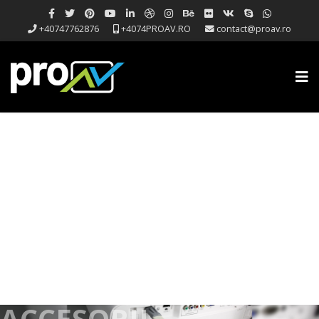
+40747762876
+4074PROAV.RO
contact@proav.ro
ACCESORII